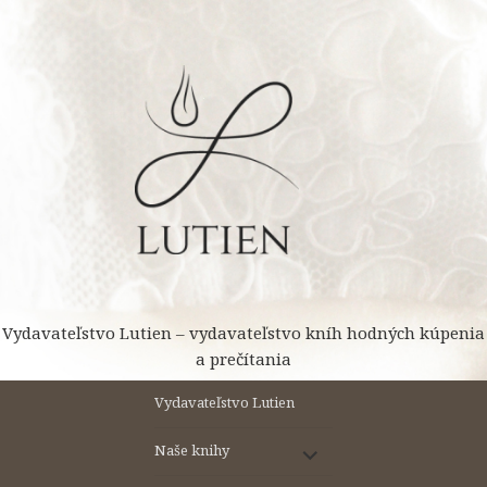
Preskočiť
na
obsah
Vydavateľstvo Lutien – vydavateľstvo kníh hodných kúpenia
a prečítania
Vydavateľstvo Lutien
rozbaliť
Naše knihy
odvodené
menu