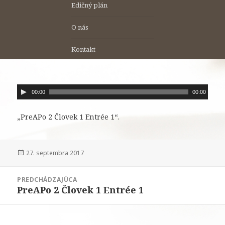
Edičný plán
O nás
Kontakt
A
00:00
00:00
u
d
„PreAPo 2 Človek 1 Entrée 1“.
i
o
p
Publikované
27. septembra 2017
r
Navigácia
e
PREDCHÁDZAJÚCA
v
h
PreAPo 2 Človek 1 Entrée 1
Predchádzajúci
článku
r
článok:
á
v