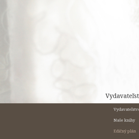
Preskočiť
na
obsah
Vydavateľst
Vydavateľstv
Naše knihy
Edičný plán