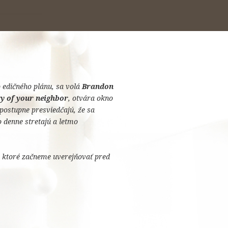
o edičného plánu, sa volá
Brandon
ry of your neighbor
, otvára okno
 postupne presviedčajú, že sa
ho denne stretajú a letmo
, ktoré začneme uverejňovať pred