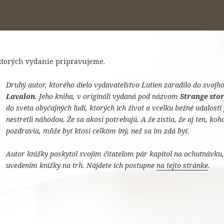
 ktorých vydanie pripravujeme.
Druhý autor, ktorého dielo vydavateľstvo Lutien zaradilo do svojh
Lavalon
. Jeho kniha, v origináli vydaná pod názvom
Strange sto
do sveta obyčajných ľudí, ktorých ich život a vcelku bežné udalosti
nestretli náhodou. Že sa akosi potrebujú. A že zistia, že aj ten, ko
pozdravia, môže byť ktosi celkom iný, než sa im zdá byť.
Autor knižky poskytol svojim čitateľom pár kapitol na ochutnávku
uvedením knižky na trh. Nájdete ich postupne
na tejto stránke
.