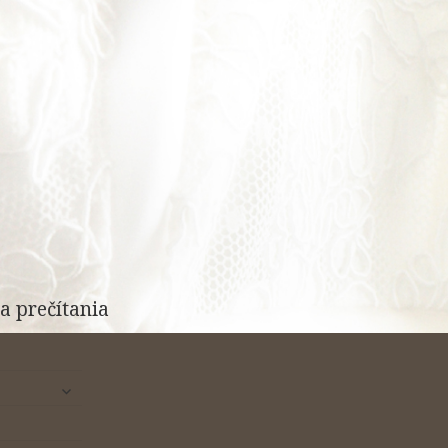
a prečítania
rozbaliť
odvodené
menu