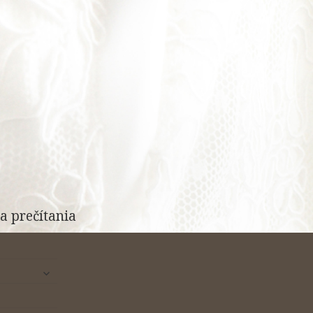
a prečítania
rozbaliť
odvodené
menu