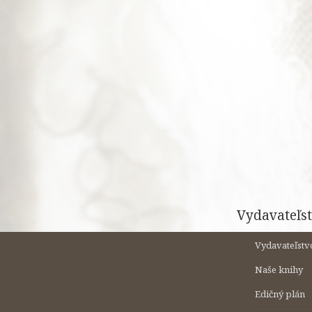
Preskočiť
na
obsah
Vydavateľst
Vydavateľstv
Naše knihy
Edičný plán