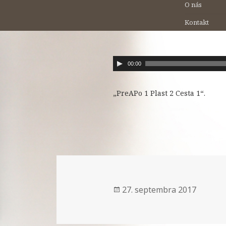
O nás
Kontakt
A
00:00
u
„PreAPo 1 Plast 2 Cesta 1“.
d
i
o
p
r
e
h
Publikované
27. septembra 2017
r
á