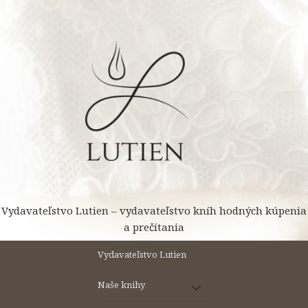
Preskočiť
na
obsah
Vydavateľstvo Lutien – vydavateľstvo kníh hodných kúpenia
a prečítania
Vydavateľstvo Lutien
rozbaliť
Naše knihy
odvodené
menu