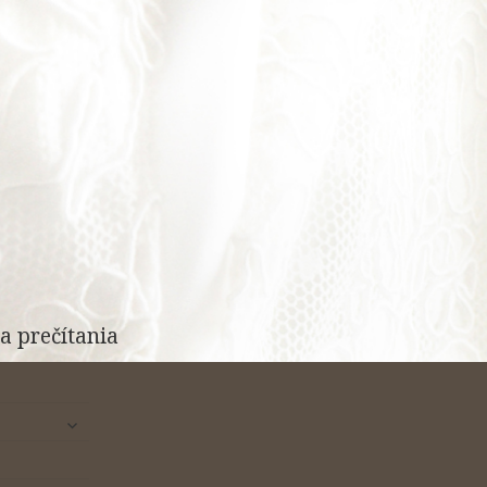
a prečítania
rozbaliť
odvodené
menu