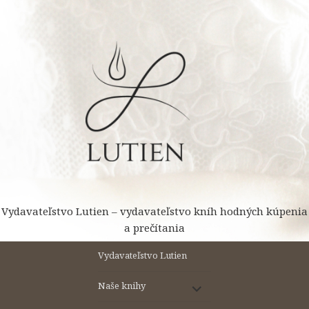
Preskočiť
na
obsah
Vydavateľstvo Lutien – vydavateľstvo kníh hodných kúpenia
a prečítania
Vydavateľstvo Lutien
rozbaliť
Naše knihy
odvodené
menu