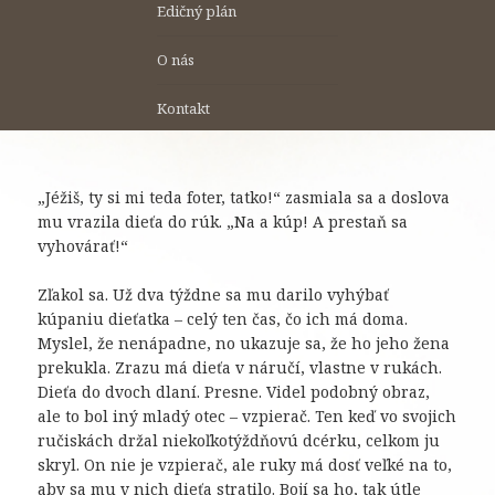
Edičný plán
O nás
Kontakt
„Jéžiš, ty si mi teda foter, tatko!“ zasmiala sa a doslova
mu vrazila dieťa do rúk. „Na a kúp! A prestaň sa
vyhovárať!“
Zľakol sa. Už dva týždne sa mu darilo vyhýbať
kúpaniu dieťatka – celý ten čas, čo ich má doma.
Myslel, že nenápadne, no ukazuje sa, že ho jeho žena
prekukla. Zrazu má dieťa v náručí, vlastne v rukách.
Dieťa do dvoch dlaní. Presne. Videl podobný obraz,
ale to bol iný mladý otec – vzpierač. Ten keď vo svojich
ručiskách držal niekoľkotýždňovú dcérku, celkom ju
skryl. On nie je vzpierač, ale ruky má dosť veľké na to,
aby sa mu v nich dieťa stratilo. Bojí sa ho, tak útle