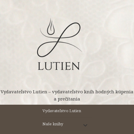
Preskočiť
na
obsah
Vydavateľstvo Lutien – vydavateľstvo kníh hodných kúpenia
a prečítania
Vydavateľstvo Lutien
rozbaliť
Naše knihy
odvodené
menu