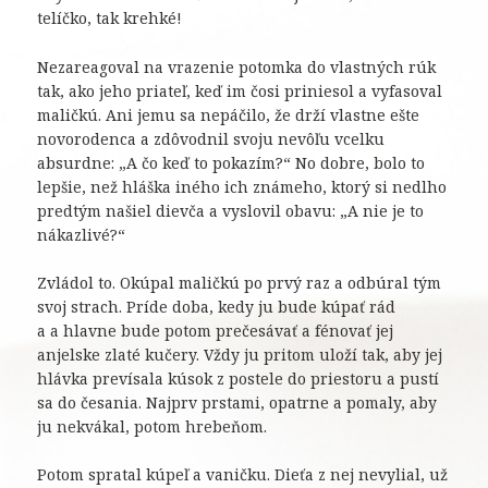
telíčko, tak krehké!
Nezareagoval na vrazenie potomka do vlastných rúk
tak, ako jeho priateľ, keď im čosi priniesol a vyfasoval
maličkú. Ani jemu sa nepáčilo, že drží vlastne ešte
novorodenca a zdôvodnil svoju nevôľu vcelku
absurdne: „A čo keď to pokazím?“ No dobre, bolo to
lepšie, než hláška iného ich známeho, ktorý si nedlho
predtým našiel dievča a vyslovil obavu: „A nie je to
nákazlivé?“
Zvládol to. Okúpal maličkú po prvý raz a odbúral tým
svoj strach. Príde doba, kedy ju bude kúpať rád
a a hlavne bude potom prečesávať a fénovať jej
anjelske zlaté kučery. Vždy ju pritom uloží tak, aby jej
hlávka prevísala kúsok z postele do priestoru a pustí
sa do česania. Najprv prstami, opatrne a pomaly, aby
ju nekvákal, potom hrebeňom.
Potom spratal kúpeľ a vaničku. Dieťa z nej nevylial, už