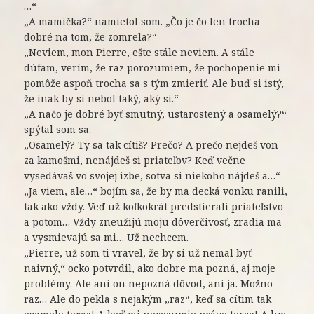
…“
„A mamička?“ namietol som. „Čo je čo len trocha
dobré na tom, že zomrela?“
„Neviem, mon Pierre, ešte stále neviem. A stále
dúfam, verím, že raz porozumiem, že pochopenie mi
pomôže aspoň trocha sa s tým zmieriť. Ale buď si istý,
že inak by si nebol taký, aký si.“
„A načo je dobré byť smutný, ustarostený a osamelý?“
spýtal som sa.
„Osamelý? Ty sa tak cítiš? Prečo? A prečo nejdeš von
za kamošmi, nenájdeš si priateľov? Keď večne
vysedávaš vo svojej izbe, sotva si niekoho nájdeš a…“
„Ja viem, ale…“ bojím sa, že by ma decká vonku ranili,
tak ako vždy. Veď už koľkokrát predstierali priateľstvo
a potom… Vždy zneužijú moju dôverčivosť, zradia ma
a vysmievajú sa mi… Už nechcem.
„Pierre, už som ti vravel, že by si už nemal byť
naivný,“ ocko potvrdil, ako dobre ma pozná, aj moje
problémy. Ale ani on nepozná dôvod, ani ja. Možno
raz… Ale do pekla s nejakým „raz“, keď sa cítim tak