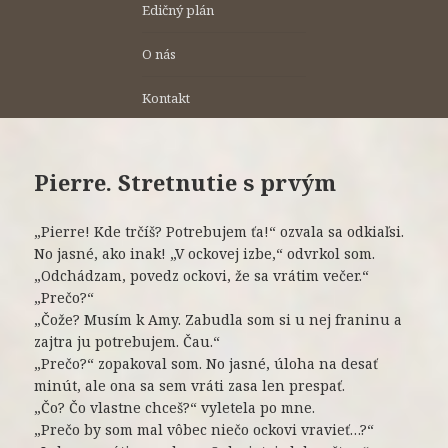
Edičný plán
O nás
Kontakt
Pierre. Stretnutie s prvým
„Pierre! Kde trčíš? Potrebujem ťa!“ ozvala sa odkiaľsi.
No jasné, ako inak! „V ockovej izbe,“ odvrkol som.
„Odchádzam, povedz ockovi, že sa vrátim večer.“
„Prečo?“
„Čože? Musím k Amy. Zabudla som si u nej franinu a
zajtra ju potrebujem. Čau.“
„Prečo?“ zopakoval som. No jasné, úloha na desať
minút, ale ona sa sem vráti zasa len prespať.
„Čo? Čo vlastne chceš?“ vyletela po mne.
„Prečo by som mal vôbec niečo ockovi vravieť…?“