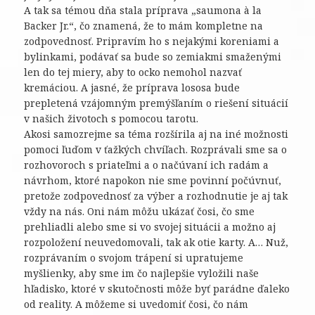
A tak sa témou dňa stala príprava „saumona à la
Backer Jr.“, čo znamená, že to mám kompletne na
zodpovednosť. Pripravím ho s nejakými koreniami a
bylinkami, podávať sa bude so zemiakmi smaženými
len do tej miery, aby to ocko nemohol nazvať
kremáciou. A jasné, že príprava lososa bude
prepletená vzájomným premýšľaním o riešení situácií
v našich životoch s pomocou tarotu.
Akosi samozrejme sa téma rozšírila aj na iné možnosti
pomoci ľuďom v ťažkých chvíľach. Rozprávali sme sa o
rozhovoroch s priateľmi a o načúvaní ich radám a
návrhom, ktoré napokon nie sme povinní počúvnuť,
pretože zodpovednosť za výber a rozhodnutie je aj tak
vždy na nás. Oni nám môžu ukázať čosi, čo sme
prehliadli alebo sme si vo svojej situácii a možno aj
rozpoložení neuvedomovali, tak ak otie karty. A… Nuž,
rozprávaním o svojom trápení si upratujeme
myšlienky, aby sme im čo najlepšie vyložili naše
hľadisko, ktoré v skutočnosti môže byť parádne ďaleko
od reality. A môžeme si uvedomiť čosi, čo nám