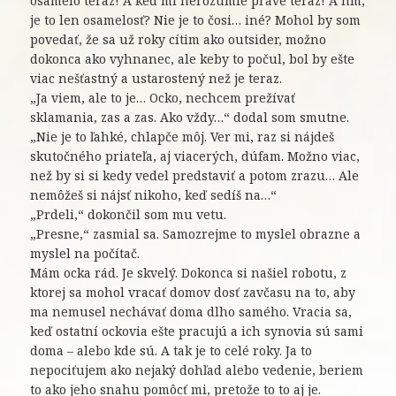
osamelo teraz! A keď mi nerozumie práve teraz! A hm,
je to len osamelosť? Nie je to čosi… iné? Mohol by som
povedať, že sa už roky cítim ako outsider, možno
dokonca ako vyhnanec, ale keby to počul, bol by ešte
viac nešťastný a ustarostený než je teraz.
„Ja viem, ale to je… Ocko, nechcem prežívať
sklamania, zas a zas. Ako vždy…“ dodal som smutne.
„Nie je to ľahké, chlapče môj. Ver mi, raz si nájdeš
skutočného priateľa, aj viacerých, dúfam. Možno viac,
než by si si kedy vedel predstaviť a potom zrazu… Ale
nemôžeš si nájsť nikoho, keď sedíš na…“
„Prdeli,“ dokončil som mu vetu.
„Presne,“ zasmial sa. Samozrejme to myslel obrazne a
myslel na počítač.
Mám ocka rád. Je skvelý. Dokonca si našiel robotu, z
ktorej sa mohol vracať domov dosť zavčasu na to, aby
ma nemusel nechávať doma dlho samého. Vracia sa,
keď ostatní ockovia ešte pracujú a ich synovia sú sami
doma – alebo kde sú. A tak je to celé roky. Ja to
nepociťujem ako nejaký dohľad alebo vedenie, beriem
to ako jeho snahu pomôcť mi, pretože to to aj je.