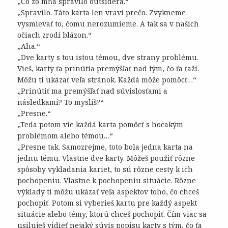
„Čo zo mňa spravilo outsidera.“
„Spravilo. Táto karta len vraví prečo. Zvykneme
vysmievať to, čomu nerozumieme. A tak sa v našich
očiach zrodí blázon.“
„Aha.“
„Dve karty s tou istou témou, dve strany problému.
Vieš, karty ťa prinútia premýšľať nad tým, čo ťa ťaží.
Môžu ti ukázať veľa stránok. Každá môže pomôcť…“
„Prinútiť ma premýšľať nad súvislosťami a
následkami? To myslíš?“
„Presne.“
„Teda potom vie každá karta pomôcť s hocakým
problémom alebo témou…“
„Presne tak. Samozrejme, toto bola jedna karta na
jednu tému. Vlastne dve karty. Môžeš použiť rôzne
spôsoby vykladania kariet, to sú rôzne cesty k ich
pochopeniu. Vlastne k pochopeniu situácie. Rôzne
výklady ti môžu ukázať veľa aspektov toho, čo chceš
pochopiť. Potom si vyberieš kartu pre každý aspekt
situácie alebo témy, ktorú chceš pochopiť. Čím viac sa
usiluješ vidieť nejaký súvis popisu karty s tým, čo ťa