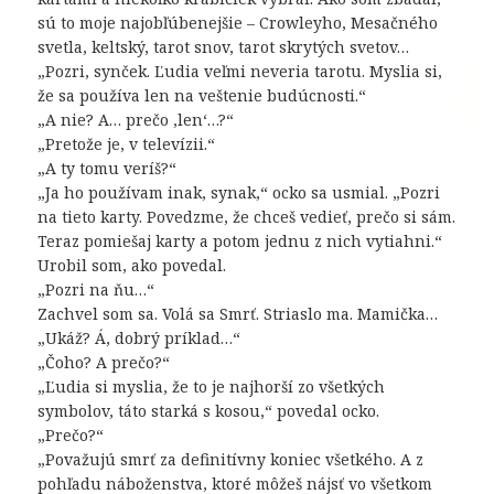
sú to moje najobľúbenejšie – Crowleyho, Mesačného
svetla, keltský, tarot snov, tarot skrytých svetov…
„Pozri, synček. Ľudia veľmi neveria tarotu. Myslia si,
že sa používa len na veštenie budúcnosti.“
„A nie? A… prečo ‚len‘…?“
„Pretože je, v televízii.“
„A ty tomu veríš?“
„Ja ho používam inak, synak,“ ocko sa usmial. „Pozri
na tieto karty. Povedzme, že chceš vedieť, prečo si sám.
Teraz pomiešaj karty a potom jednu z nich vytiahni.“
Urobil som, ako povedal.
„Pozri na ňu…“
Zachvel som sa. Volá sa Smrť. Striaslo ma. Mamička…
„Ukáž? Á, dobrý príklad…“
„Čoho? A prečo?“
„Ľudia si myslia, že to je najhorší zo všetkých
symbolov, táto starká s kosou,“ povedal ocko.
„Prečo?“
„Považujú smrť za definitívny koniec všetkého. A z
pohľadu náboženstva, ktoré môžeš nájsť vo všetkom