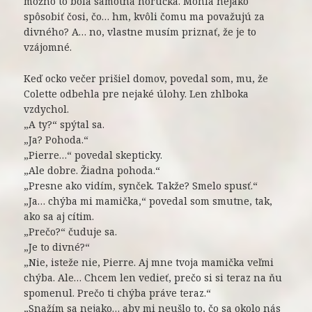
možno to bola samotná horúčka. Mohla nejako
spôsobiť čosi, čo… hm, kvôli čomu ma považujú za
divného? A… no, vlastne musím priznať, že je to
vzájomné.
Keď ocko večer prišiel domov, povedal som, mu, že
Colette odbehla pre nejaké úlohy. Len zhlboka
vzdychol.
„A ty?“ spýtal sa.
„Ja? Pohoda.“
„Pierre…“ povedal skepticky.
„Ale dobre. Žiadna pohoda.“
„Presne ako vidím, synček. Takže? Smelo spusť.“
„Ja… chýba mi mamička,“ povedal som smutne, tak,
ako sa aj cítim.
„Prečo?“ čuduje sa.
„Je to divné?“
„Nie, isteže nie, Pierre. Aj mne tvoja mamička veľmi
chýba. Ale… Chcem len vedieť, prečo si si teraz na ňu
spomenul. Prečo ti chýba práve teraz.“
„Snažím sa nejako… aby mi neušlo to, čo sa okolo nás