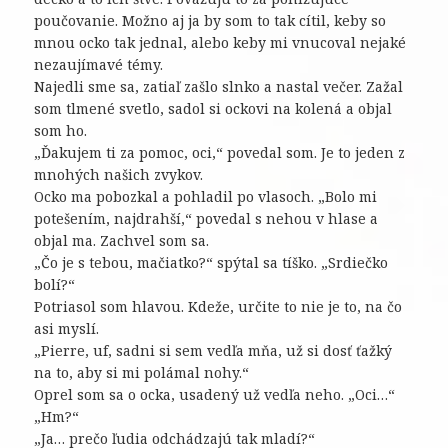
poučovanie. Možno aj ja by som to tak cítil, keby so
mnou ocko tak jednal, alebo keby mi vnucoval nejaké
nezaujímavé témy.
Najedli sme sa, zatiaľ zašlo slnko a nastal večer. Zažal
som tlmené svetlo, sadol si ockovi na kolená a objal
som ho.
„Ďakujem ti za pomoc, oci,“ povedal som. Je to jeden z
mnohých našich zvykov.
Ocko ma pobozkal a pohladil po vlasoch. „Bolo mi
potešením, najdrahší,“ povedal s nehou v hlase a
objal ma. Zachvel som sa.
„Čo je s tebou, mačiatko?“ spýtal sa tíško. „Srdiečko
bolí?“
Potriasol som hlavou. Kdeže, určite to nie je to, na čo
asi myslí.
„Pierre, uf, sadni si sem vedľa mňa, už si dosť ťažký
na to, aby si mi polámal nohy.“
Oprel som sa o ocka, usadený už vedľa neho. „Oci…“
„Hm?“
„Ja… prečo ľudia odchádzajú tak mladí?“