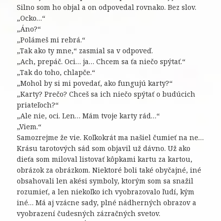
Silno som ho objal a on odpovedal rovnako. Bez slov.
„Ocko…“
„Áno?“
„Polámeš mi rebrá.“
„Tak ako ty mne,“ zasmial sa v odpoveď.
„Ach, prepáč. Oci… ja… Chcem sa ťa niečo spýtať.“
„Tak do toho, chlapče.“
„Mohol by si mi povedať, ako fungujú karty?“
„Karty? Prečo? Chceš sa ich niečo spýtať o budúcich
priateľoch?“
„Ale nie, oci. Len… Mám tvoje karty rád…“
„Viem.“
Samozrejme že vie. Koľkokrát ma našiel čumieť na ne…
Krásu tarotových sád som objavil už dávno. Už ako
dieťa som miloval listovať kôpkami kartu za kartou,
obrázok za obrázkom. Niektoré boli také obyčajné, iné
obsahovali len akési symboly, ktorým som sa snažil
rozumieť, a len niekoľko ich vyobrazovalo ľudí, kým
iné… Má aj vzácne sady, plné nádherných obrazov a
vyobrazení čudesných zázračných svetov.