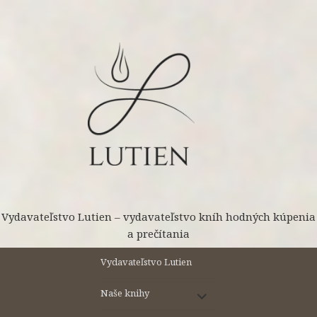
Preskočiť
na
obsah
Vydavateľstvo Lutien – vydavateľstvo kníh hodných kúpenia
a prečítania
Vydavateľstvo Lutien
rozbaliť
Naše knihy
odvodené
menu