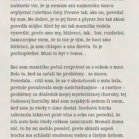
našťastie vie, že ja nemám ani najmenšiu šancu
ovplyvniť Colettine činy. Presne tak, ako on, povedal
by som. No dobre, je to jej život a plynie len tak akosi
povedľa môjho. Kiež by mi tak mamička vedela
vysvetliť, prečo sme my, blíženci, tak… hm, rozdielni.
Samozrejme viem, že to nie je tým, že hoci sme
blíženci, ja som chlapec a ona dievča. To je
pochopiteľné. Musí to byť v čomsi…
Raz som mamičku počul rozprávať sa s ockom o mne.
Bolo to, keď sa začali tie problémy… so mnou.
Povedala… cítil som, že sa v skutočnosti o mňa bála,
pretože považovala moje nadchádzajúce – a rastúce –
problémy za dôsledok mojej mysterióznej choroby, tej
čudesnej horúčky. Mal som nejakých sedem či osem,
keď som ju vtedy v zime dostal. Snehová búrka
zabránila lekárovi prísť včas a ocko raz povedal, že
ich auto bolo vtedy celkom zamrznuté. Nemali doma
nič, čo by mi mohlo pomôcť, preto skúsili aspoň
trocha ma schladiť studenou vodou a čistým liehom.