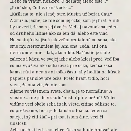
„Lebo sa vrátim neskoro. O desiatej alebo ešte…“
„Príď skôr, Collie. oznáš ocka…“
„Kašli na to, nie si môj otec. Musím už bežať. Čau.“
A zmizla. Jasné, že nie som jej ocko, som jej brat. A nik
by neveril, že som jej dvojča. Veď aj navonok sa jeden
od druhého líšime ako sa len dá, alebo ešte viac.
Neexistujú dvojčatá tak veľmi vzdialené od seba, ako
sme my. Nerozumiem jej. Ani ona. Teda, ani ona
nerozumie mne – tak, ako nikto. Našťastie je stále
zalezená kdesi vo svojej izbe alebo kdesi preč. Veď iba
čo ma využíva ako odkazovač pre ocka, keď sa zasa
kamsi rúti a nemá ani toľko času, aby hodila na kúsok
papiera pár slov pre ocka. Preto hrám trdlo, hoci
viem, že ona vie, že nie som.
Žijeme vo vlastnom svete, obaja. Je to normálne? A
vlastne… nie je to v skutočnosti úplne bežné? Všetci
vidíme veci okolo seba inak. Všetci cítime odlišne to,
čo prežívame, hoci je to tá istá situácia. Jeden sa
smeje, iný cíti žiaľ – pri tom istom čine, veci či
udalosti.
Ach, nech si letí, kam chce. Ocko sa bude hnevať, ale