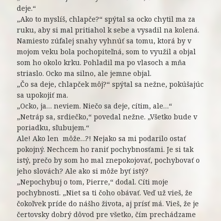
deje.“
„Ako to myslíš, chlapče?“ spýtal sa ocko chytil ma za
ruku, aby si mal pritiahol k sebe a vysadil na kolená.
Namiesto zúfalej snahy vyhnúť sa tomu, ktorá by v
mojom veku bola pochopiteľná, som to využil a objal
som ho okolo krku. Pohladil ma po vlasoch a mňa
striaslo. Ocko ma silno, ale jemne objal.
„Čo sa deje, chlapček môj?“ spýtal sa nežne, pokúšajúc
sa upokojiť ma.
„Ocko, ja… neviem. Niečo sa deje, cítim, ale…“
„Netráp sa, srdiečko,“ povedal nežne. „Všetko bude v
poriadku, sľubujem.“
Ale! Ako len môže…?! Nejako sa mi podarilo ostať
pokojný. Nechcem ho raniť pochybnosťami. Je si tak
istý, prečo by som ho mal znepokojovať, pochybovať o
jeho slovách? Ale ako si môže byť istý?
„Nepochybuj o tom, Pierre,“ dodal. Cíti moje
pochybnosti. „Niet sa ti čoho obávať. Veď už vieš, že
čokoľvek príde do nášho života, aj prísť má. Vieš, že je
čertovsky dobrý dôvod pre všetko, čím prechádzame