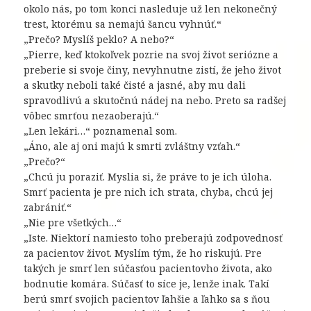
okolo nás, po tom konci nasleduje už len nekonečný
trest, ktorému sa nemajú šancu vyhnúť.“
„Prečo? Myslíš peklo? A nebo?“
„Pierre, keď ktokoľvek pozrie na svoj život seriózne a
preberie si svoje činy, nevyhnutne zistí, že jeho život
a skutky neboli také čisté a jasné, aby mu dali
spravodlivú a skutočnú nádej na nebo. Preto sa radšej
vôbec smrťou nezaoberajú.“
„Len lekári…“ poznamenal som.
„Áno, ale aj oni majú k smrti zvláštny vzťah.“
„Prečo?“
„Chcú ju poraziť. Myslia si, že práve to je ich úloha.
Smrť pacienta je pre nich ich strata, chyba, chcú jej
zabrániť.“
„Nie pre všetkých…“
„Iste. Niektorí namiesto toho preberajú zodpovednosť
za pacientov život. Myslím tým, že ho riskujú. Pre
takých je smrť len súčasťou pacientovho života, ako
bodnutie komára. Súčasť to síce je, lenže inak. Takí
berú smrť svojich pacientov ľahšie a ľahko sa s ňou