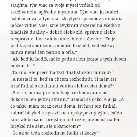
zaujíma, tým viac sa tvoja myseľ vzdiali od
zaužívaného spôsobu myslenia. Tým viac ju budeš
oslobodzovať a tým viac skrytých spôsobov vnímania
môžeš vidieť. Vieš, sme zvyknutí nazerať na všetko z
hľadiska duality – dobré alebo zlé, správne alebo
nesprávne, hore alebo dole, biele a čierne… To je
príliš zjednodušené, nemôže to stačiť, veď ešte aj
minca nemá len pannu a orla.“
„Ale keď ju hodíš, môže padnúť len jedna z tých dvoch
možností…“
„To áno. Ale prečo hádzať dualistickou mincou?“
„A nestačí to, keď sa chcem rozhodnúť, či mám ísť
hrať futbal s chalanmi vonku alebo ostať doma?“
„Pierre, minca pre toto tvoje rozhodovanie má
dokonca len jednu stranu,“ usmial sa ocko. A aj ja. „A
čo takto: mám teraz ostať doma, ísť hrať ten futbal,
zobrať bicykel a vyraziť na nejaký pekný výlet, ísť do
kina alebo sa ísť prejsť na nábrežie, alebo ísť na ten
bicykel nie sám, ale s kamošom?“
„Čo ak sa teda rozhodnem hodiť si kocky?“