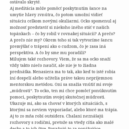
ostávalo skryté.
Aj meditácia môže pomôcť poskytnutím šance na
umytie hlavy zvnútra, čo potom umožní vidieť
situáciu celkom novými okuliarmi. Ocko spomenul aj
možnosť predstaviť si niekoho iného stáť v našich
topánkach – čo by robil v rovnakej situácii? A prečo?
A prečo nie my? Okrem toho si tak vytvoríme šancu
premýšľať o trápení ako o cudzom, čo je zasa iná
perspektíva. A čo by sme mu poradili?
Milujem také rozhovory. Viem, že sa ma ocko snaží
vždy takto niečo naučiť, ale nie je to žiadna
prednáška. Nenasiera ma to tak, ako keď to isté robia
iní dospelí alebo učitelia práve takou nepríjemnou
mentorskou metódou. Oni sa snažia vnútiť mi svoje
„múdrosti“. To ocko, ten mi chce pomôcť ponúknutím
pomoci, poskytnutím svojej skutočnej múdrosti.
Ukazuje mi, ako sa chovať v ktorých situáciách, s
ktorými sa neviem vysporiadať, alebo ktoré ma trápia.
Aj to zo mňa robí outsidera. Chalani neznášajú
rozhovory s rodičmi, pretože sa vtedy cítia ako malé
decko a to ich štve. Považujú to za ponižujúce