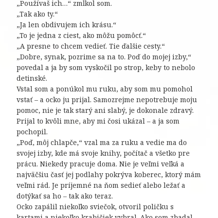
„Používaš ich…“ zmĺkol som.
„Tak ako ty.“
„Ja len obdivujem ich krásu.“
„To je jedna z ciest, ako môžu pomôcť.“
„A presne to chcem vedieť. Tie ďalšie cesty.“
„Dobre, synak, pozrime sa na to. Poď do mojej izby,“
povedal a ja by som vyskočil po strop, keby to nebolo
detinské.
Vstal som a ponúkol mu ruku, aby som mu pomohol
vstať – a ocko ju prijal. Samozrejme nepotrebuje moju
pomoc, nie je tak starý ani slabý, je dokonale zdravý.
Prijal to kvôli mne, aby mi čosi ukázal – a ja som
pochopil.
„Poď, môj chlapče,“ vzal ma za ruku a vedie ma do
svojej izby, kde má svoje knihy, počítač a všetko pre
prácu. Niekedy pracuje doma. Nie je veľmi veľká a
najväčšiu časť jej podlahy pokrýva koberec, ktorý mám
veľmi rád. Je príjemné na ňom sedieť alebo ležať a
dotýkať sa ho – tak ako teraz.
Ocko zapálil niekoľko sviečok, otvoril poličku s
kartami a niekoľko krabičiek vybral. Ako som zbadal,