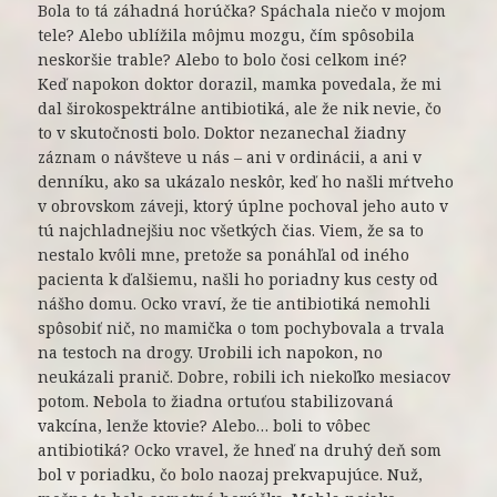
Bola to tá záhadná horúčka? Spáchala niečo v mojom
tele? Alebo ublížila môjmu mozgu, čím spôsobila
neskoršie trable? Alebo to bolo čosi celkom iné?
Keď napokon doktor dorazil, mamka povedala, že mi
dal širokospektrálne antibiotiká, ale že nik nevie, čo
to v skutočnosti bolo. Doktor nezanechal žiadny
záznam o návšteve u nás – ani v ordinácii, a ani v
denníku, ako sa ukázalo neskôr, keď ho našli mŕtveho
v obrovskom záveji, ktorý úplne pochoval jeho auto v
tú najchladnejšiu noc všetkých čias. Viem, že sa to
nestalo kvôli mne, pretože sa ponáhľal od iného
pacienta k ďalšiemu, našli ho poriadny kus cesty od
nášho domu. Ocko vraví, že tie antibiotiká nemohli
spôsobiť nič, no mamička o tom pochybovala a trvala
na testoch na drogy. Urobili ich napokon, no
neukázali pranič. Dobre, robili ich niekoľko mesiacov
potom. Nebola to žiadna ortuťou stabilizovaná
vakcína, lenže ktovie? Alebo… boli to vôbec
antibiotiká? Ocko vravel, že hneď na druhý deň som
bol v poriadku, čo bolo naozaj prekvapujúce. Nuž,