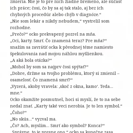
zmieria. Nie je to pre nich žiadne bremeno, ale súčasť
ich práce; čosi, čo by sa aj tak stalo, aj bez ich
chybných procedúr alebo chýb v diagnóze.“
„Nie som lekár a nikdy nebudem,“ vystrelil som
rozhodne.
„Prečo?“ ocko prekvapený pozrel na mňa.
„Oci, karty. Smrť. Čo znamená teraz? Pre mňa?“
snažím sa zavrátiť ocka k pôvodnej téme namiesto
špekulovania nad mojou náhlou myšlienkou.
„A aká bola otázka?“
„Mohol by som sa najprv čosi spýtať?“
„Dobre, držme sa tvojho problému, ktorý si zmienil –
osamelosť. Čo znamená smrť?“
„Vyzerá, akoby vravela: ‚skoč z okna, kamo‘. Teda…
mne.“
Ocko okamžite posmutnel, hoci si myslí, že to na sebe
nedal znať. „Karty také veci nerobia. Je to len symbol.“
„Čoho?“
„No skús…“ vyzval ma.
„Čo? Ach, myslím… Smrť ako symbol? Konca?“
„Správne, to je presne ono,“ ocko sa konečne zasa