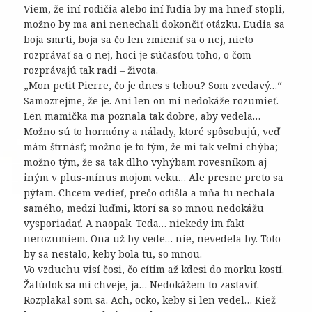
Viem, že iní rodičia alebo iní ľudia by ma hneď stopli,
možno by ma ani nenechali dokončiť otázku. Ľudia sa
boja smrti, boja sa čo len zmieniť sa o nej, nieto
rozprávať sa o nej, hoci je súčasťou toho, o čom
rozprávajú tak radi – života.
„Mon petit Pierre, čo je dnes s tebou? Som zvedavý…“
Samozrejme, že je. Ani len on mi nedokáže rozumieť.
Len mamička ma poznala tak dobre, aby vedela…
Možno sú to hormóny a nálady, ktoré spôsobujú, veď
mám štrnásť; možno je to tým, že mi tak veľmi chýba;
možno tým, že sa tak dlho vyhýbam rovesníkom aj
iným v plus-mínus mojom veku… Ale presne preto sa
pýtam. Chcem vedieť, prečo odišla a mňa tu nechala
samého, medzi ľuďmi, ktorí sa so mnou nedokážu
vysporiadať. A naopak. Teda… niekedy im fakt
nerozumiem. Ona už by vede… nie, nevedela by. Toto
by sa nestalo, keby bola tu, so mnou.
Vo vzduchu visí čosi, čo cítim až kdesi do morku kostí.
Žalúdok sa mi chveje, ja… Nedokážem to zastaviť.
Rozplakal som sa. Ach, ocko, keby si len vedel… Kiež