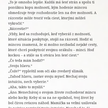
„To je omnoho lepšie. Každá má šesť strán a spolu ti
ponúknu kopu možností, kým hodenie mincou
obmedzuje tvoje rozhodnutie len na dve možnosti. A
rázcestie môže tvoriť veľa ciest, ktorými môžeš
vykročiť.“
„Rázcestie?“
„Vždy, keď sa rozhoduješ, keď vyberáš z možností,
ktoré situácia poskytuje, stojíš na rázcestí. Hodiť si
mincou znamená, že si možno nezbadal nejaké cesty,
ktoré chceš poskytnúť svojmu orákulu – minci. Hoď
kockou – a stále sa ti otvára len šesť ciest.“
„Čo teda mám hodiť?“
„Svoju hlavu.“
„Čože?“ vypleštil som oči ako zvedavý slimák.
„Zahoď hlavu, zastav svoju myseľ. Nechaj svoju
intuíciu, nech vyberie.“
„Aha, takto to myslíš.“
„Áno. Nenechávaj o svojom živote rozhodovať mincu
alebo kocky. Keby si sa na ne spoľahol, tvoj život by
bol čírou reťazou náhod. Mamička sa veľmi usilovala