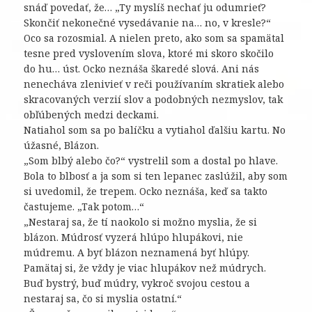
snáď povedať, že… „Ty myslíš nechať ju odumrieť?
Skončiť nekonečné vysedávanie na… no, v kresle?“
Oco sa rozosmial. A nielen preto, ako som sa spamätal
tesne pred vyslovením slova, ktoré mi skoro skočilo
do hu… úst. Ocko neznáša škaredé slová. Ani nás
nenecháva zlenivieť v reči používaním skratiek alebo
skracovaných verzií slov a podobných nezmyslov, tak
obľúbených medzi deckami.
Natiahol som sa po balíčku a vytiahol ďalšiu kartu. No
úžasné, Blázon.
„Som blbý alebo čo?“ vystrelil som a dostal po hlave.
Bola to blbosť a ja som si ten lepanec zaslúžil, aby som
si uvedomil, že trepem. Ocko neznáša, keď sa takto
častujeme. „Tak potom…“
„Nestaraj sa, že tí naokolo si možno myslia, že si
blázon. Múdrosť vyzerá hlúpo hlupákovi, nie
múdremu. A byť blázon neznamená byť hlúpy.
Pamätaj si, že vždy je viac hlupákov než múdrych.
Buď bystrý, buď múdry, vykroč svojou cestou a
nestaraj sa, čo si myslia ostatní.“