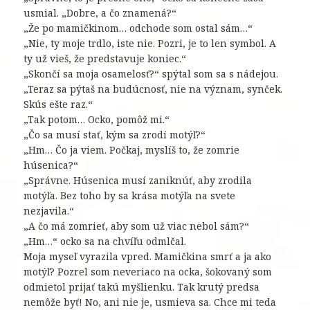
usmial. „Dobre, a čo znamená?“
„Že po mamičkinom… odchode som ostal sám…“
„Nie, ty moje trdlo, iste nie. Pozri, je to len symbol. A
ty už vieš, že predstavuje koniec.“
„Skončí sa moja osamelosť?“ spýtal som sa s nádejou.
„Teraz sa pýtaš na budúcnosť, nie na význam, synček.
Skús ešte raz.“
„Tak potom… Ocko, pomôž mi.“
„Čo sa musí stať, kým sa zrodí motýľ?“
„Hm… Čo ja viem. Počkaj, myslíš to, že zomrie
húsenica?“
„Správne. Húsenica musí zaniknúť, aby zrodila
motýľa. Bez toho by sa krása motýľa na svete
nezjavila.“
„A čo má zomrieť, aby som už viac nebol sám?“
„Hm…“ ocko sa na chvíľu odmlčal.
Moja myseľ vyrazila vpred. Mamičkina smrť a ja ako
motýľ? Pozrel som neveriaco na ocka, šokovaný som
odmietol prijať takú myšlienku. Tak krutý predsa
nemôže byť! No, ani nie je, usmieva sa. Chce mi teda