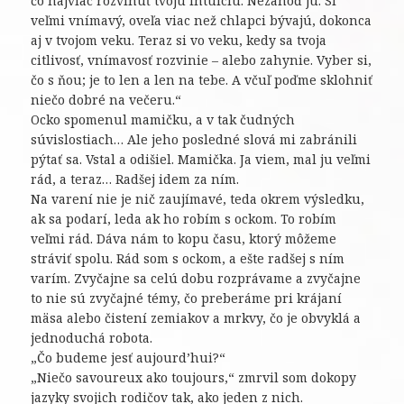
čo najviac rozvinúť tvoju intuíciu. Nezahoď ju. Si
veľmi vnímavý, oveľa viac než chlapci bývajú, dokonca
aj v tvojom veku. Teraz si vo veku, kedy sa tvoja
citlivosť, vnímavosť rozvinie – alebo zahynie. Vyber si,
čo s ňou; je to len a len na tebe. A včuľ poďme sklohniť
niečo dobré na večeru.“
Ocko spomenul mamičku, a v tak čudných
súvislostiach… Ale jeho posledné slová mi zabránili
pýtať sa. Vstal a odišiel. Mamička. Ja viem, mal ju veľmi
rád, a teraz… Radšej idem za ním.
Na varení nie je nič zaujímavé, teda okrem výsledku,
ak sa podarí, leda ak ho robím s ockom. To robím
veľmi rád. Dáva nám to kopu času, ktorý môžeme
stráviť spolu. Rád som s ockom, a ešte radšej s ním
varím. Zvyčajne sa celú dobu rozprávame a zvyčajne
to nie sú zvyčajné témy, čo preberáme pri krájaní
mäsa alebo čistení zemiakov a mrkvy, čo je obvyklá a
jednoduchá robota.
„Čo budeme jesť aujourd’hui?“
„Niečo savoureux ako toujours,“ zmrvil som dokopy
jazyky svojich rodičov tak, ako jeden z nich.