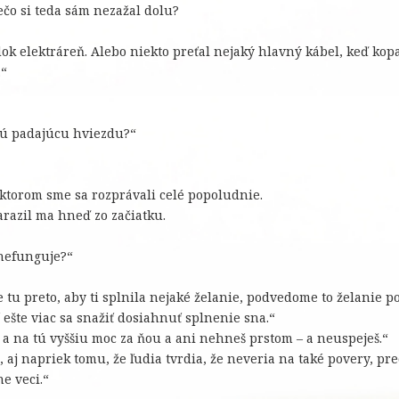
rečo si teda sám nezažal dolu?
k elektráreň. Alebo niekto preťal nejaký hlavný kábel, keď kopa
…“
i tú padajúcu hviezdu?“
 ktorom sme sa rozprávali celé popoludnie.
arazil ma hneď zo začiatku.
c nefunguje?“
e tu preto, aby ti splnila nejaké želanie, podvedome to želanie 
 ešte viac sa snažiť dosiahnuť splnenie sna.“
a na tú vyššiu moc za ňou a ani nehneš prstom – a neuspeješ.“
re, aj napriek tomu, že ľudia tvrdia, že neveria na také povery, p
e veci.“