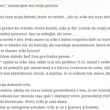
gauč,“ oznamujem mu svoju pozíciu.
nej časti mojej bytosti, lenže vo vnútri… Ale čo, ocko má teraz in
 prešiel ku vchodu. Dvere buchli, ocko je fuč. Leziem do svojej 
žiadny posranec, tmy sa nebojím, ale teraz…
a mesto v tme. Podo mnou sa ocko s kýmsi rozpráva dole na tráv
 že to vlastne nie sú hviezdy, ale narúšajú monotónnosť, ktorú s
 to vlastne ocko hovorí?
v určitom období, keď Zem prechádza pásom…“
“ spýtal sa ocko. Aha, takže to je ten profesor či čo, sused z vedľ
e tu už pekných pár minút bosý a s hlavou zvrátenou do neba, zhl
pri tom vysvetľovaní chveje. A myslím, že to nebude len zimou, k
cka dokončiť vetu.
neistota. Akoby ste zrazu neboli presvedčený o tom, čo ste vraveli
ezdnatá noc zmenila zasa späť v obyčajný večer, presvetlený vš
zvalo buchnutie dverí. Ocko je zasa doma.
al sa zostupovať schodmi. Ocko je už v polovici schodišťa.