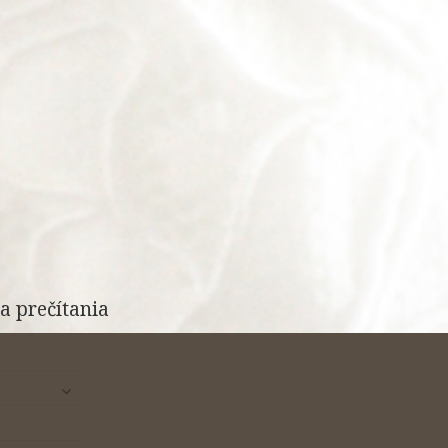
a prečítania
rozbaliť
odvodené
menu