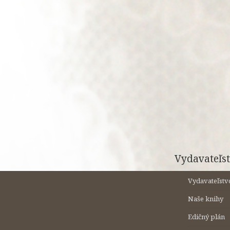
Preskočiť
na
obsah
Vydavateľst
Vydavateľstv
Naše knihy
Edičný plán