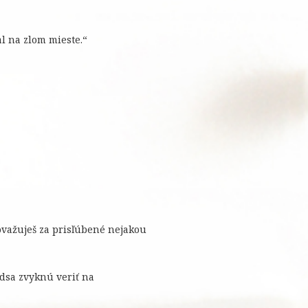
l na zlom mieste.“
považuješ za prisľúbené nejakou
redsa zvyknú veriť na