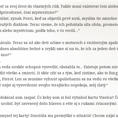
ť za svoj život do vlastných rúk. Takže musí existovať čosi aleb
dprirodzené, čosi mysteriózne?“
šať, synak. Pozri, keď sa objavili prvé autá, myslím tie smiešne
nutých diablom. Teraz vieme, že ich poháňala sila ohňa, premen
k alebo mystérium, podľa toho, v čo verili…“
minulo. Teraz sa už ako deti učíme o motoroch s vnútorným spaľ
nes absolútne bežné a zvykli sme si na to, že ich za jeden deň v
 áno?“
.
la veda neskôr schopná vysvetliť, obsiahla to… Existuje potom n
ť všetko a zmieriť, či skôr zžiť sa s tým, keď zistíme, ako to fun
u, Pierot. Len sa musíme vyhnúť spoliehaniu sa na vedu vo všet
ájsť aj vysvetlenie svojho terajšieho nepokoja, môj zlatý.“
edokázal som zaspať. Čo keby som si bol vytiahol kartu Viselca? 
urobiť; byť zavesený dolu hlavou a ešte aj s rukami zviazanými
zmysel tej karty! Donútila ma premýšľať o situácii! Chcem nájsť 