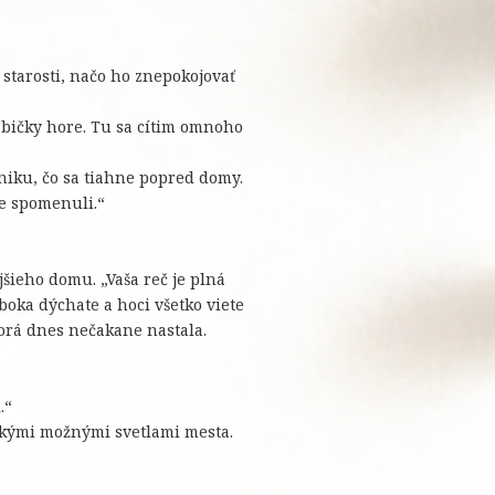
é starosti, načo ho znepokojovať
izbičky hore. Tu sa cítim omnoho
niku, čo sa tiahne popred domy.
te spomenuli.“
ajšieho domu. „Vaša reč je plná
boka dýchate a hoci všetko viete
torá dnes nečakane nastala.
.“
etkými možnými svetlami mesta.