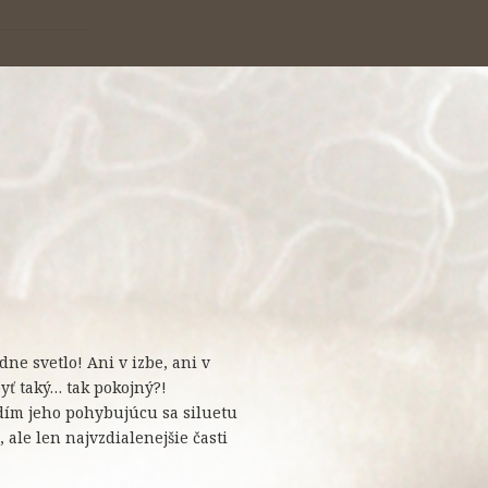
dne svetlo! Ani v izbe, ani v
yť taký… tak pokojný?!
dím jeho pohybujúcu sa siluetu
ale len najvzdialenejšie časti