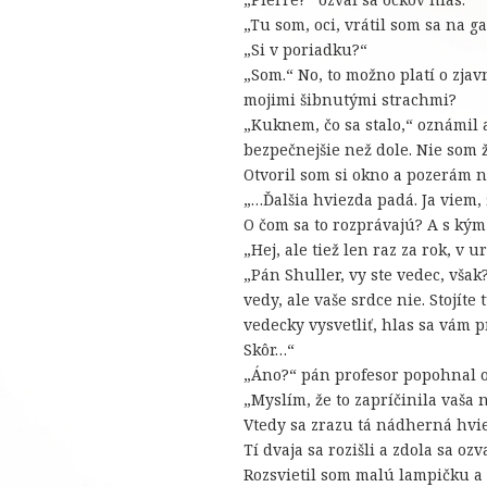
„Tu som, oci, vrátil som sa na 
„Si v poriadku?“
„Som.“ No, to možno platí o zjav
mojimi šibnutými strachmi?
„Kuknem, čo sa stalo,“ oznámil a
bezpečnejšie než dole. Nie som 
Otvoril som si okno a pozerám n
„…Ďalšia hviezda padá. Ja viem,
O čom sa to rozprávajú? A s kým
„Hej, ale tiež len raz za rok, 
„Pán Shuller, vy ste vedec, však?
vedy, ale vaše srdce nie. Stojít
vedecky vysvetliť, hlas sa vám 
Skôr…“
„Áno?“ pán profesor popohnal o
„Myslím, že to zapríčinila vaša 
Vtedy sa zrazu tá nádherná hvi
Tí dvaja sa rozišli a zdola sa o
Rozsvietil som malú lampičku a d