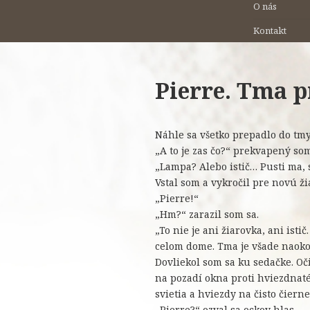
O nás
Kontakt
Pierre. Tma p
Náhle sa všetko prepadlo do tmy 
„A to je zas čo?“ prekvapený som
„Lampa? Alebo istič… Pusti ma, 
Vstal som a vykročil pre novú ži
„Pierre!“
„Hm?“ zarazil som sa.
„To nie je ani žiarovka, ani isti
celom dome. Tma je všade naokol
Dovliekol som sa ku sedačke. O
na pozadí okna proti hviezdnaté
svietia a hviezdy na čisto čierne
„Pierre?“ ozval sa ockov hlas.