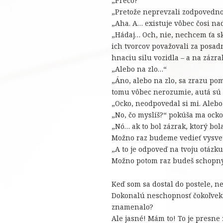
„Prečo?“
„Pretože neprevzali zodpovednos
„Aha. A… existuje vôbec čosi na
„Hádaj… Och, nie, nechcem ťa skú
ich tvorcov považovali za posad
hnaciu silu vozidla – a na zázra
„Alebo na zlo…“
„Áno, alebo na zlo, sa zrazu po
tomu vôbec nerozumie, autá sú d
„Ocko, neodpovedal si mi. Alebo
„No, čo myslíš?“ pokúša ma ocko
„Nó… ak to bol zázrak, ktorý bo
Možno raz budeme vedieť vysvetli
„A to je odpoveď na tvoju otázk
Možno potom raz budeš schopný n
Keď som sa dostal do postele, n
Dokonalú neschopnosť čokoľvek 
znamenalo?
Ale jasné! Mám to! To je presne 