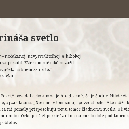
rináša svetlo
– nečakanej, nevysvetliteľnej. A hlbokej.
 sa posadil. Ešte som nič také nezažil.
synček, mrknem sa na to.“
arovku.
č. Pozri,“ povedal ocko a mne je hneď jasné, čo je čudné. Nikde žia
o, aj za oknami. „Nie sme v tom sami,“ povedal ocko. Ako môže b
či sa mi pomaly prispôsobujú tomu temer žiadnemu svetlu. Už vi
mu nebu. Ocko prešiel pozrieť z okna na mesto dole pod kopcom, 
j oblohe.