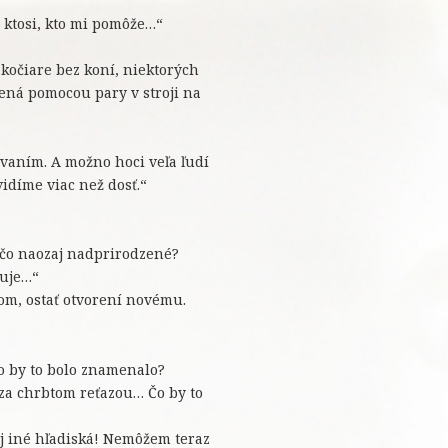
o ktosi, kto mi pomôže…“
 kočiare bez koní, niektorých
ená pomocou pary v stroji na
ovaním. A možno hoci veľa ľudí
idíme viac než dosť.“
iečo naozaj nadprirodzené?
guje…“
kom, ostať otvorení novému.
Čo by to bolo znamenalo?
 za chrbtom reťazou… Čo by to
aj iné hľadiská! Nemôžem teraz