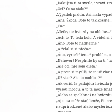
„Ďakujem ti za svetlo,“ vraví. P
„Oci? Čo sa stalo?“
„Výpadok prúdu. Asi mala výpado
„Aha. Škoda. Bolo to tak krásne
„Čo?“
„Všetky tie hviezdy na oblohe…“
„Ach to. To teda bolo. A videl s
„Áno. Bolo to nádherné.“
„A želal si si niečo?“
„Áno, vyriešiť ten…“ problém, o
„Nehovor! Nesplnilo by sa ti,“ z
„Ale oci, nie som dieťa.“
„A preto si myslíš, že to už via
„Už viac? Ako to mohlo…?“
„Ak veríš, že padajúca hviezda j
vyššou mocou. A to ťa môže hnať
„Alebo sa spoľahneš na hviezdu 
„Aj to sa môže stať, lenže, Pier
nadprirodzené alebo mysteriózn